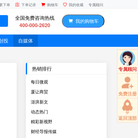
专属顾问
要下单
下单记录
购物车
我的收藏
全国免费咨询热线
我的购物车
400-000-2620
创投
自媒体
热销排行
专属顾问
每日微观
厦让商贸
免费注册
澎湃新文
动态热门
返回顶部
精彩新视野
财经导报传媒