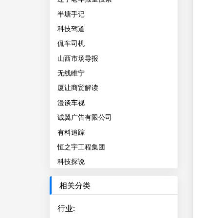
半塘手记
科技驾道
侃车司机
山西市场导报
无线睢宁
厦让商贸解读
漫谈车视
诚翼广告有限公司
有料追踪
恒之宇工程集团
科技探说
相关分类
行业
: