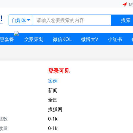
我
自媒体
搜索
惠套餐
文案策划
微信KOL
微博大V
小红书
登录可见
案例
新闻
全国
搜狐网
丝数
0-1k
读量
0-1k