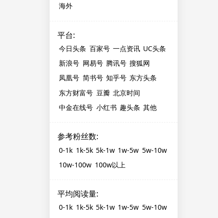
海外
平台
:
今日头条
百家号
一点资讯
UC头条
新浪号
网易号
腾讯号
搜狐网
凤凰号
简书号
知乎号
东方头条
东方财富号
豆瓣
北京时间
中金在线号
小红书
趣头条
其他
参考粉丝数
:
0-1k
1k-5k
5k-1w
1w-5w
5w-10w
10w-100w
100w以上
平均阅读量
:
0-1k
1k-5k
5k-1w
1w-5w
5w-10w