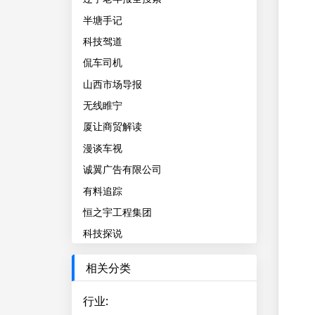
半塘手记
科技驾道
侃车司机
山西市场导报
无线睢宁
厦让商贸解读
漫谈车视
诚翼广告有限公司
有料追踪
恒之宇工程集团
科技探说
相关分类
行业
: