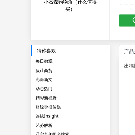
小杰森购物角（什么值得
买）
猜你喜欢
产品
每日微观
出稿
厦让商贸
澎湃新文
动态热门
精彩新视野
财经导报传媒
连线Insight
艺势解析
辽宁老年报全搜索