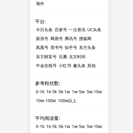
海外
平台
:
今日头条
百家号
一点资讯
UC头条
新浪号
网易号
腾讯号
搜狐网
凤凰号
简书号
知乎号
东方头条
东方财富号
豆瓣
北京时间
中金在线号
小红书
趣头条
其他
参考粉丝数
:
0-1k
1k-5k
5k-1w
1w-5w
5w-10w
10w-100w
100w以上
平均阅读量
:
0-1k
1k-5k
5k-1w
1w-5w
5w-10w