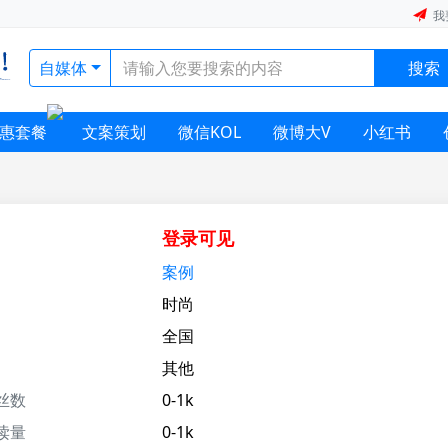
我
自媒体
搜索
惠套餐
文案策划
微信KOL
微博大V
小红书
登录可见
案例
时尚
全国
其他
丝数
0-1k
读量
0-1k