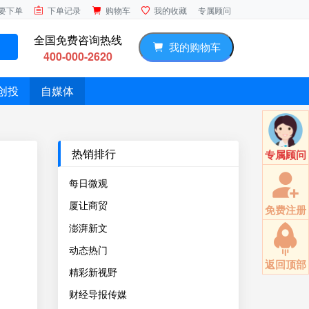
专属顾问
要下单
下单记录
购物车
我的收藏
全国免费咨询热线
我的购物车
400-000-2620
创投
自媒体
热销排行
专属顾问
每日微观
厦让商贸
免费注册
澎湃新文
动态热门
返回顶部
精彩新视野
财经导报传媒