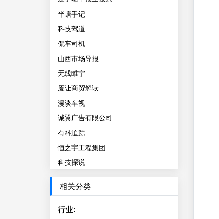
半塘手记
科技驾道
侃车司机
山西市场导报
无线睢宁
厦让商贸解读
漫谈车视
诚翼广告有限公司
有料追踪
恒之宇工程集团
科技探说
相关分类
行业
: