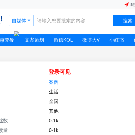
我
自媒体
搜索
惠套餐
文案策划
微信KOL
微博大V
小红书
登录可见
案例
生活
全国
其他
丝数
0-1k
读量
0-1k