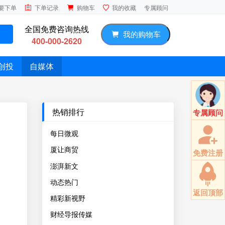
专属顾问
要下单
下单记录
购物车
我的收藏
全国免费咨询热线
我的购物车
400-000-2620
创投
自媒体
热销排行
专属顾问
每日微观
厦让商贸
免费注册
澎湃新文
动态热门
返回顶部
精彩新视野
财经导报传媒