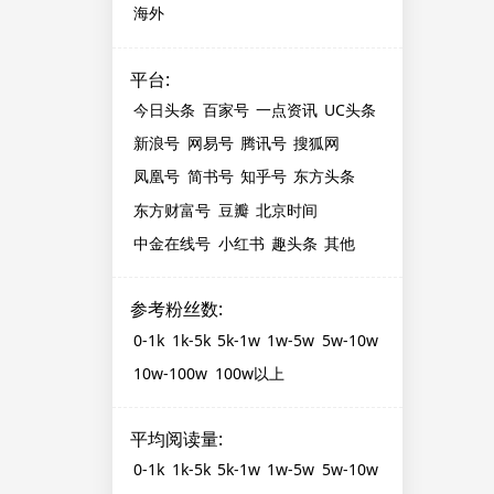
海外
平台
:
今日头条
百家号
一点资讯
UC头条
新浪号
网易号
腾讯号
搜狐网
凤凰号
简书号
知乎号
东方头条
东方财富号
豆瓣
北京时间
中金在线号
小红书
趣头条
其他
参考粉丝数
:
0-1k
1k-5k
5k-1w
1w-5w
5w-10w
10w-100w
100w以上
平均阅读量
:
0-1k
1k-5k
5k-1w
1w-5w
5w-10w