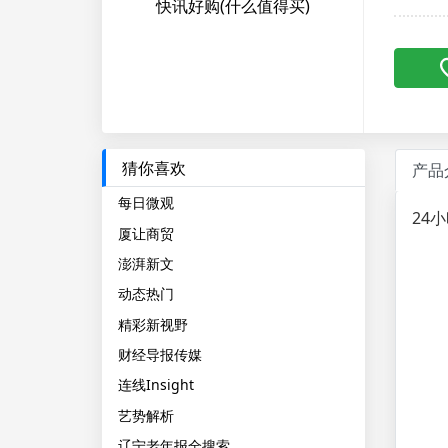
快讯好购(什么值得买)
猜你喜欢
产品
每日微观
24
厦让商贸
澎湃新文
动态热门
精彩新视野
财经导报传媒
连线Insight
艺势解析
辽宁老年报全搜索