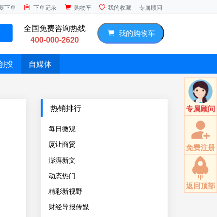
专属顾问
要下单
下单记录
购物车
我的收藏
全国免费咨询热线
我的购物车
400-000-2620
创投
自媒体
热销排行
专属顾问
每日微观
厦让商贸
免费注册
澎湃新文
动态热门
返回顶部
精彩新视野
财经导报传媒