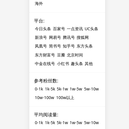
海外
平台
:
今日头条
百家号
一点资讯
UC头条
新浪号
网易号
腾讯号
搜狐网
凤凰号
简书号
知乎号
东方头条
东方财富号
豆瓣
北京时间
中金在线号
小红书
趣头条
其他
参考粉丝数
:
0-1k
1k-5k
5k-1w
1w-5w
5w-10w
10w-100w
100w以上
平均阅读量
:
0-1k
1k-5k
5k-1w
1w-5w
5w-10w