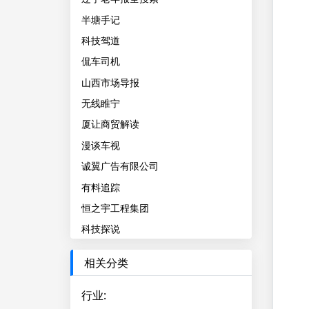
半塘手记
科技驾道
侃车司机
山西市场导报
无线睢宁
厦让商贸解读
漫谈车视
诚翼广告有限公司
有料追踪
恒之宇工程集团
科技探说
相关分类
行业
: