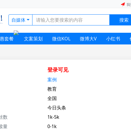
我
自媒体
搜索
惠套餐
文案策划
微信KOL
微博大V
小红书
登录可见
案例
教育
全国
今日头条
丝数
1k-5k
读量
0-1k