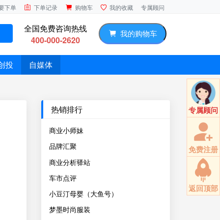
专属顾问
要下单
下单记录
购物车
我的收藏
全国免费咨询热线
我的购物车
400-000-2620
创投
自媒体
热销排行
专属顾问
商业小师妹
品牌汇聚
免费注册
商业分析驿站
车市点评
返回顶部
小豆汀母婴（大鱼号）
梦墨时尚服装