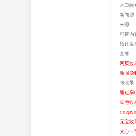
入口级
新闻源
来源
可带内
预计发
套餐
网页收录
新闻源收
包收录
通过率(
豆包收录
deeps
元宝收录
文心一