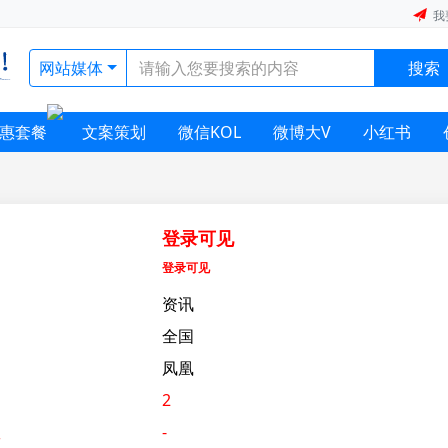
我
网站媒体
搜索
惠套餐
文案策划
微信KOL
微博大V
小红书
登录可见
登录可见
资讯
全国
凤凰
2
数
-