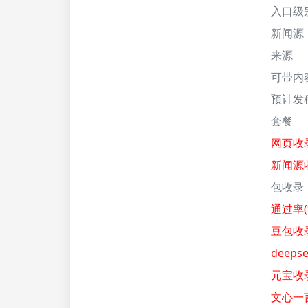
入口级
新闻源
来源
可带内
预计发
套餐
网页收录
新闻源收
包收录
通过率(
豆包收录
deeps
元宝收录
文心一