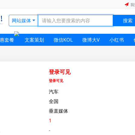
我
网站媒体
搜索
惠套餐
文案策划
微信KOL
微博大V
小红书
登录可见
登录可见
汽车
全国
垂直媒体
1
数
-