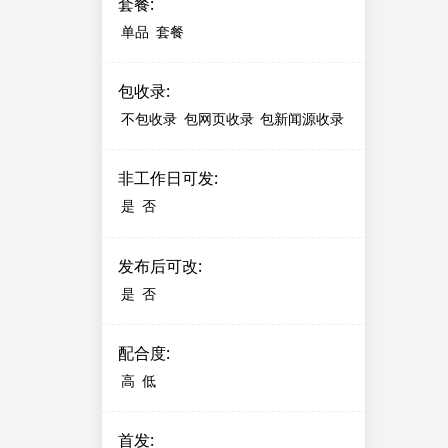
套餐
:
单品
套餐
包收录
:
不包收录
包网页收录
包新闻源收录
非工作日可发
:
是
否
发布后可改
:
是
否
配合度
:
高
低
首发
: