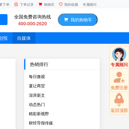
专属顾问
要下单
下单记录
购物车
我的收藏
全国免费咨询热线
我的购物车
400-000-2620
创投
自媒体
热销排行
专属顾问
每日微观
厦让商贸
免费注册
澎湃新文
动态热门
返回顶部
精彩新视野
财经导报传媒