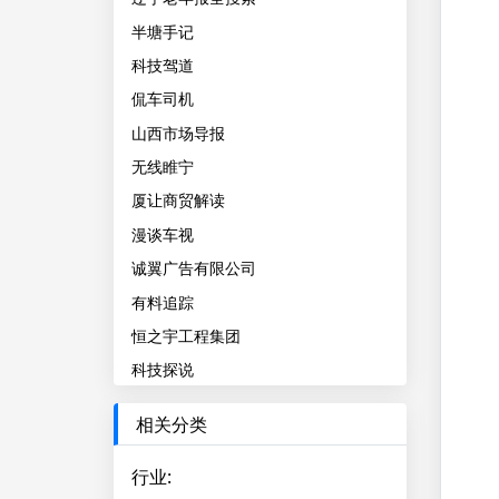
半塘手记
科技驾道
侃车司机
山西市场导报
无线睢宁
厦让商贸解读
漫谈车视
诚翼广告有限公司
有料追踪
恒之宇工程集团
科技探说
相关分类
行业
: