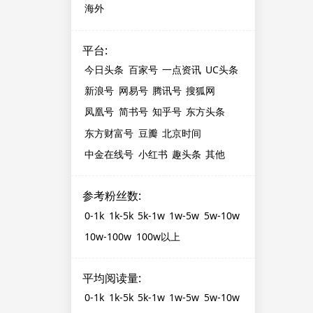
海外
平台
:
今日头条
百家号
一点资讯
UC头条
新浪号
网易号
腾讯号
搜狐网
凤凰号
简书号
知乎号
东方头条
东方财富号
豆瓣
北京时间
中金在线号
小红书
趣头条
其他
参考粉丝数
:
0-1k
1k-5k
5k-1w
1w-5w
5w-10w
10w-100w
100w以上
平均阅读量
:
0-1k
1k-5k
5k-1w
1w-5w
5w-10w