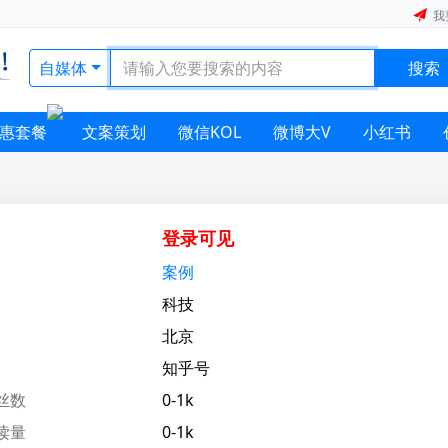
我
自媒体
搜索
惠套餐
文案策划
微信KOL
微博大V
小红书
登录可见
案例
科技
北京
知乎号
丝数
0-1k
读量
0-1k