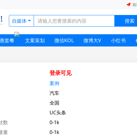
我
自媒体
搜索
惠套餐
文案策划
微信KOL
微博大V
小红书
登录可见
案例
汽车
全国
UC头条
丝数
0-1k
读量
0-1k