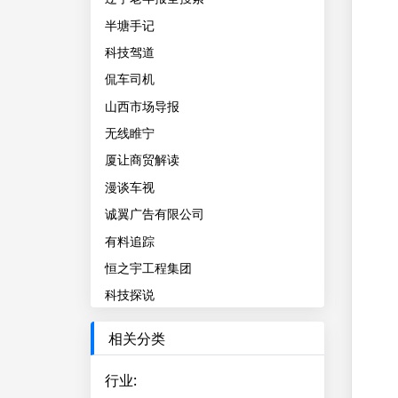
半塘手记
科技驾道
侃车司机
山西市场导报
无线睢宁
厦让商贸解读
漫谈车视
诚翼广告有限公司
有料追踪
恒之宇工程集团
科技探说
相关分类
行业
: