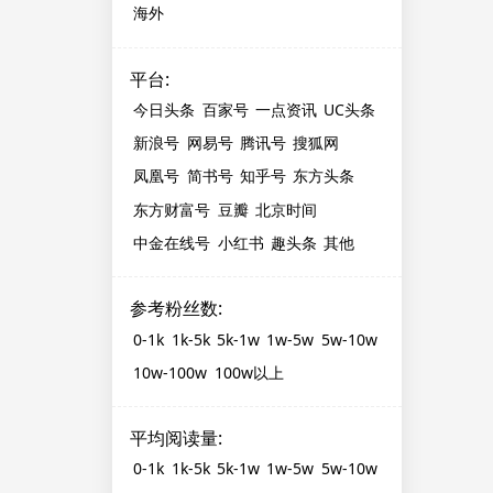
海外
平台
:
今日头条
百家号
一点资讯
UC头条
新浪号
网易号
腾讯号
搜狐网
凤凰号
简书号
知乎号
东方头条
东方财富号
豆瓣
北京时间
中金在线号
小红书
趣头条
其他
参考粉丝数
:
0-1k
1k-5k
5k-1w
1w-5w
5w-10w
10w-100w
100w以上
平均阅读量
:
0-1k
1k-5k
5k-1w
1w-5w
5w-10w