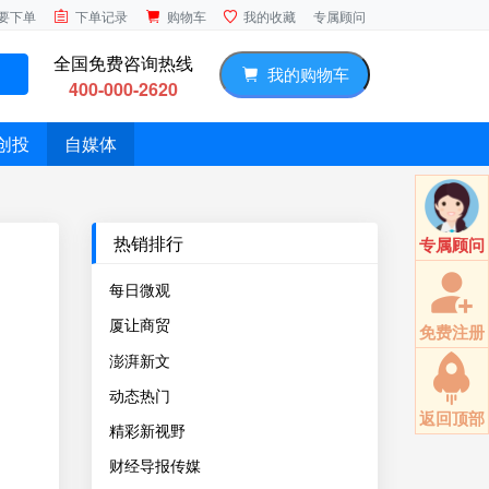
专属顾问
要下单
下单记录
购物车
我的收藏
全国免费咨询热线
我的购物车
400-000-2620
创投
自媒体
热销排行
专属顾问
每日微观
厦让商贸
免费注册
澎湃新文
动态热门
返回顶部
精彩新视野
财经导报传媒