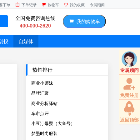
专属顾问
要下单
下单记录
购物车
我的收藏
全国免费咨询热线
我的购物车
400-000-2620
创投
自媒体
热销排行
专属顾问
商业小师妹
品牌汇聚
免费注册
商业分析驿站
车市点评
返回顶部
小豆汀母婴（大鱼号）
梦墨时尚服装