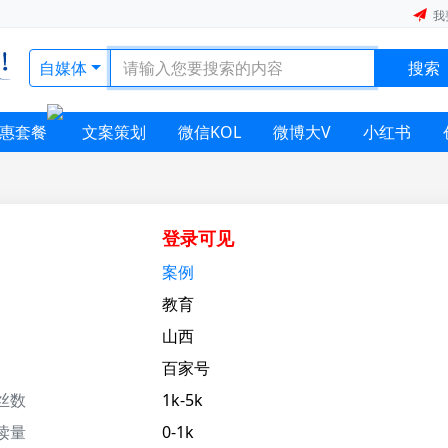
我
自媒体
搜索
惠套餐
文案策划
微信KOL
微博大V
小红书
登录可见
案例
教育
山西
百家号
丝数
1k-5k
读量
0-1k