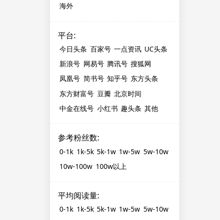
海外
平台
:
今日头条
百家号
一点资讯
UC头条
新浪号
网易号
腾讯号
搜狐网
凤凰号
简书号
知乎号
东方头条
东方财富号
豆瓣
北京时间
中金在线号
小红书
趣头条
其他
参考粉丝数
:
0-1k
1k-5k
5k-1w
1w-5w
5w-10w
10w-100w
100w以上
平均阅读量
:
0-1k
1k-5k
5k-1w
1w-5w
5w-10w