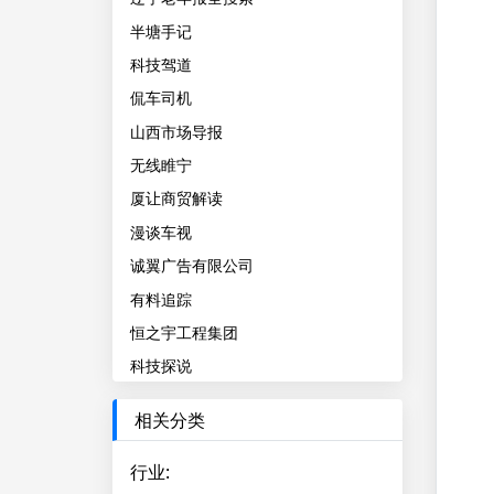
半塘手记
科技驾道
侃车司机
山西市场导报
无线睢宁
厦让商贸解读
漫谈车视
诚翼广告有限公司
有料追踪
恒之宇工程集团
科技探说
相关分类
行业
: