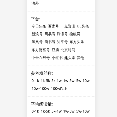
海外
平台
:
今日头条
百家号
一点资讯
UC头条
新浪号
网易号
腾讯号
搜狐网
凤凰号
简书号
知乎号
东方头条
东方财富号
豆瓣
北京时间
中金在线号
小红书
趣头条
其他
参考粉丝数
:
0-1k
1k-5k
5k-1w
1w-5w
5w-10w
10w-100w
100w以上
平均阅读量
:
0-1k
1k-5k
5k-1w
1w-5w
5w-10w