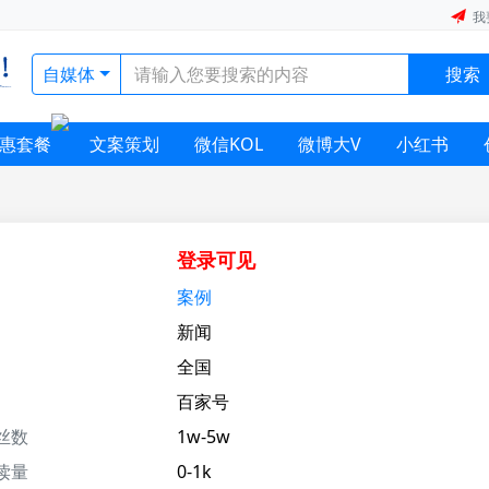
我
自媒体
搜索
惠套餐
文案策划
微信KOL
微博大V
小红书
登录可见
案例
新闻
全国
百家号
丝数
1w-5w
读量
0-1k