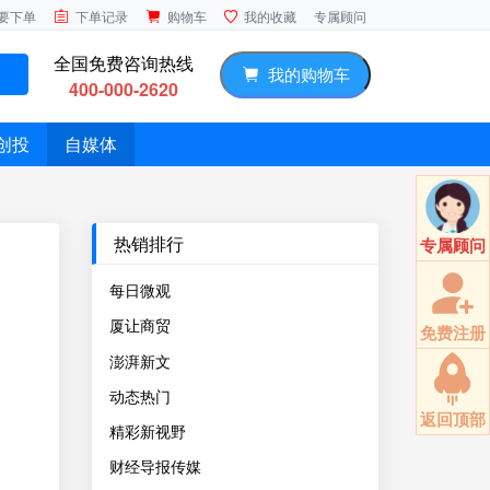
专属顾问
要下单
下单记录
购物车
我的收藏
全国免费咨询热线
我的购物车
400-000-2620
创投
自媒体
热销排行
专属顾问
每日微观
厦让商贸
免费注册
澎湃新文
动态热门
返回顶部
精彩新视野
财经导报传媒