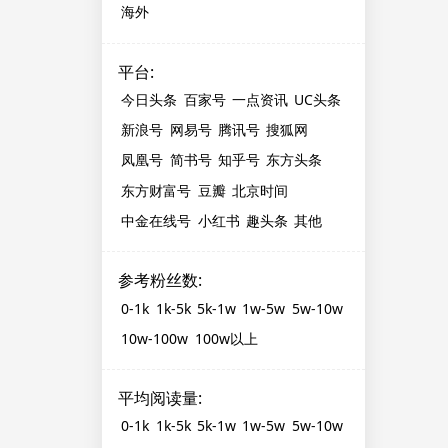
海外
平台
:
今日头条
百家号
一点资讯
UC头条
新浪号
网易号
腾讯号
搜狐网
凤凰号
简书号
知乎号
东方头条
东方财富号
豆瓣
北京时间
中金在线号
小红书
趣头条
其他
参考粉丝数
:
0-1k
1k-5k
5k-1w
1w-5w
5w-10w
10w-100w
100w以上
平均阅读量
:
0-1k
1k-5k
5k-1w
1w-5w
5w-10w