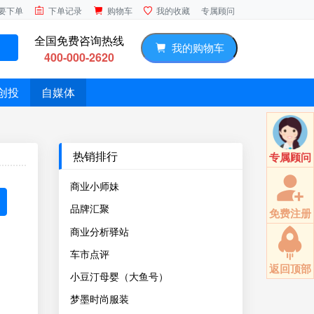
专属顾问
要下单
下单记录
购物车
我的收藏
全国免费咨询热线
我的购物车
400-000-2620
创投
自媒体
热销排行
专属顾问
商业小师妹
品牌汇聚
免费注册
商业分析驿站
车市点评
返回顶部
小豆汀母婴（大鱼号）
梦墨时尚服装