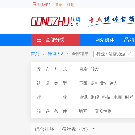
登录
注册
手机APP
全部分类
网站媒体
特
首页
微博大V
全部结果
行业
:
酒店旅游
发布方式
:
直发
转发
认证类型
:
不限
蓝v
黄v
达人
行业
:
资讯
财经
科技
电商
时尚
筛选条件
:
地区
受众性别
综合排序
粉丝数（万）