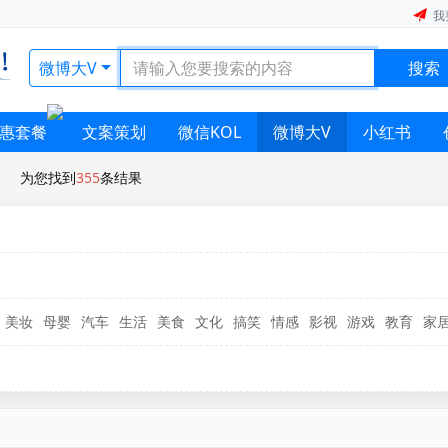
我
微博大V
搜索
惠套餐
文案策划
微信KOL
微博大V
小红书
为您找到
355
条结果
美妆
母婴
汽车
生活
美食
文化
搞笑
情感
影视
游戏
教育
家