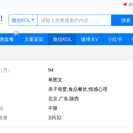
我
微信KOL
搜索
惠套餐
文案策划
微信KOL
微博大V
小红书
（万）
94
单图文
亲子母婴,食品餐饮,情感心理
北京,广东,陕西
别
不限
读量
33532