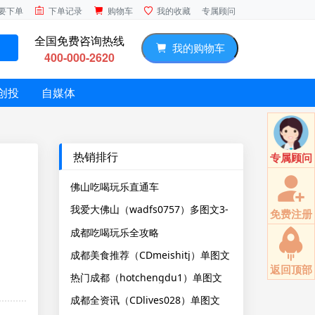
专属顾问
要下单
下单记录
购物车
我的收藏
全国免费咨询热线
我的购物车
400-000-2620
创投
自媒体
热销排行
专属顾问
佛山吃喝玩乐直通车
（fschihewanle）多图文3-N条
我爱大佛山（wadfs0757）多图文3-
免费注册
N条
成都吃喝玩乐全攻略
（CDchihewanles）单图文
成都美食推荐（CDmeishitj）单图文
返回顶部
热门成都（hotchengdu1）单图文
成都全资讯（CDlives028）单图文