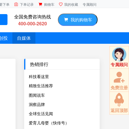
专属顾问
要下单
下单记录
购物车
我的收藏
全国免费咨询热线
我的购物车
400-000-2620
创投
自媒体
热销排行
专属顾问
科技看这里
精致生活推荐
免费注册
图闻说车
洞察品牌
返回顶部
全球生活见闻
爱育儿母婴（快传号）