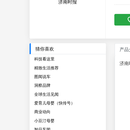
济南时报
猜你喜欢
产品
科技看这里
济南
精致生活推荐
图闻说车
洞察品牌
全球生活见闻
爱育儿母婴（快传号）
商业动向
小豆汀母婴
智品车闻