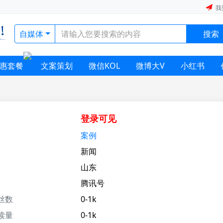
我
自媒体
搜索
惠套餐
文案策划
微信KOL
微博大V
小红书
登录可见
案例
新闻
山东
腾讯号
丝数
0-1k
读量
0-1k