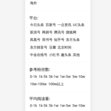
海外
平台
:
今日头条
百家号
一点资讯
UC头条
新浪号
网易号
腾讯号
搜狐网
凤凰号
简书号
知乎号
东方头条
东方财富号
豆瓣
北京时间
中金在线号
小红书
趣头条
其他
参考粉丝数
:
0-1k
1k-5k
5k-1w
1w-5w
5w-10w
10w-100w
100w以上
平均阅读量
:
0-1k
1k-5k
5k-1w
1w-5w
5w-10w