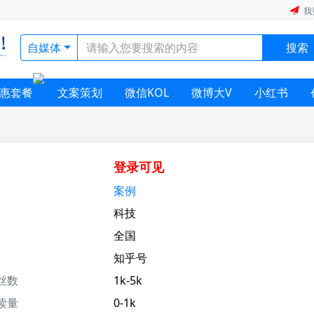
我
自媒体
搜索
惠套餐
文案策划
微信KOL
微博大V
小红书
登录可见
案例
科技
全国
知乎号
丝数
1k-5k
读量
0-1k