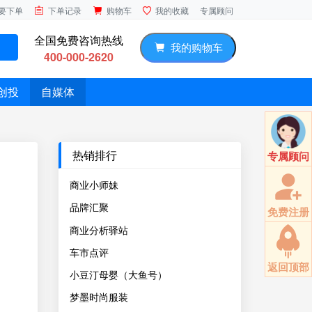
专属顾问
要下单
下单记录
购物车
我的收藏
全国免费咨询热线
我的购物车
400-000-2620
创投
自媒体
热销排行
专属顾问
商业小师妹
品牌汇聚
免费注册
商业分析驿站
车市点评
返回顶部
小豆汀母婴（大鱼号）
梦墨时尚服装