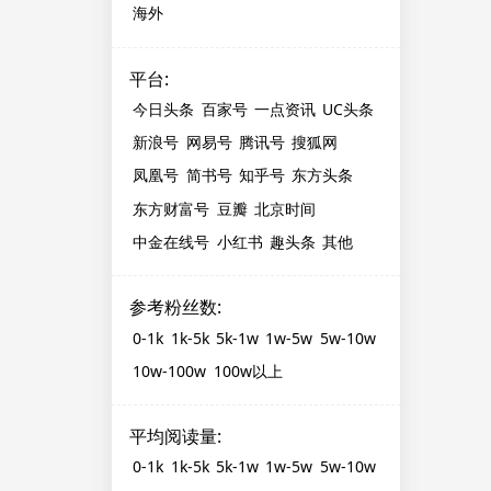
海外
平台
:
今日头条
百家号
一点资讯
UC头条
新浪号
网易号
腾讯号
搜狐网
凤凰号
简书号
知乎号
东方头条
东方财富号
豆瓣
北京时间
中金在线号
小红书
趣头条
其他
参考粉丝数
:
0-1k
1k-5k
5k-1w
1w-5w
5w-10w
10w-100w
100w以上
平均阅读量
:
0-1k
1k-5k
5k-1w
1w-5w
5w-10w