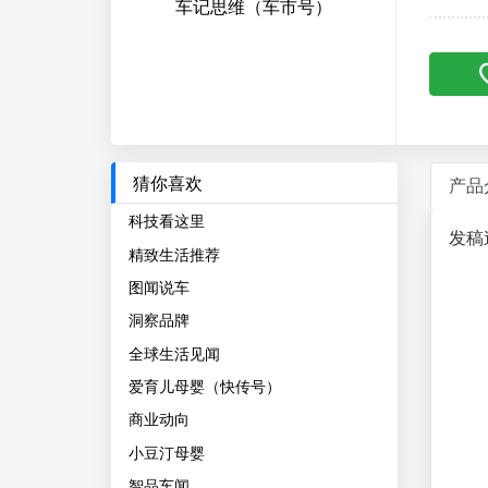
车记思维（车市号）
猜你喜欢
产品
科技看这里
发稿
精致生活推荐
图闻说车
洞察品牌
全球生活见闻
爱育儿母婴（快传号）
商业动向
小豆汀母婴
智品车闻