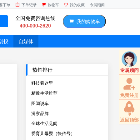
专属顾问
要下单
下单记录
购物车
我的收藏
全国免费咨询热线
我的购物车
400-000-2620
创投
自媒体
热销排行
专属顾问
科技看这里
精致生活推荐
免费注册
图闻说车
洞察品牌
返回顶部
全球生活见闻
爱育儿母婴（快传号）