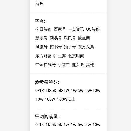
海外
平台
:
今日头条
百家号
一点资讯
UC头条
新浪号
网易号
腾讯号
搜狐网
凤凰号
简书号
知乎号
东方头条
东方财富号
豆瓣
北京时间
中金在线号
小红书
趣头条
其他
参考粉丝数
:
0-1k
1k-5k
5k-1w
1w-5w
5w-10w
10w-100w
100w以上
平均阅读量
:
0-1k
1k-5k
5k-1w
1w-5w
5w-10w