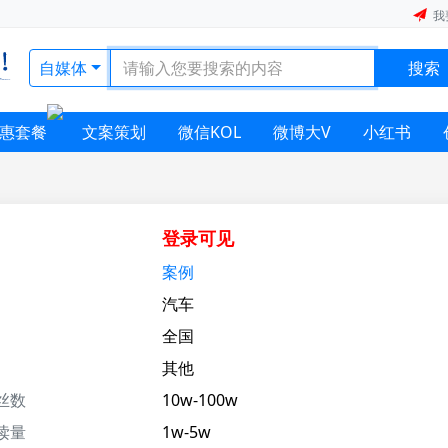
我
自媒体
搜索
惠套餐
文案策划
微信KOL
微博大V
小红书
登录可见
案例
汽车
全国
其他
丝数
10w-100w
读量
1w-5w