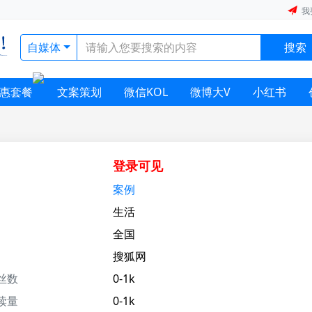
我
自媒体
搜索
惠套餐
文案策划
微信KOL
微博大V
小红书
登录可见
案例
生活
全国
搜狐网
丝数
0-1k
读量
0-1k