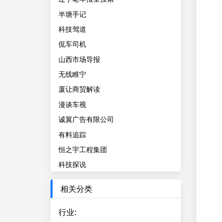
半塘手记
科技驾道
侃车司机
山西市场导报
无线睢宁
厦让商贸解读
漫谈车视
诚翼广告有限公司
有料追踪
恒之宇工程集团
科技探说
相关分类
行业
: