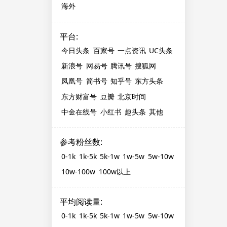
海外
平台
:
今日头条
百家号
一点资讯
UC头条
新浪号
网易号
腾讯号
搜狐网
凤凰号
简书号
知乎号
东方头条
东方财富号
豆瓣
北京时间
中金在线号
小红书
趣头条
其他
参考粉丝数
:
0-1k
1k-5k
5k-1w
1w-5w
5w-10w
10w-100w
100w以上
平均阅读量
:
0-1k
1k-5k
5k-1w
1w-5w
5w-10w