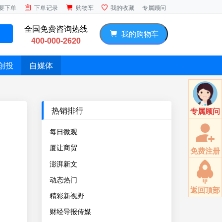
专属顾问
要下单
下单记录
购物车
我的收藏
全国免费咨询热线
我的购物车
400-000-2620
创投
自媒体
热销排行
专属顾问
每日微观
厦让商贸
免费注册
澎湃新文
动态热门
返回顶部
精彩新视野
财经导报传媒