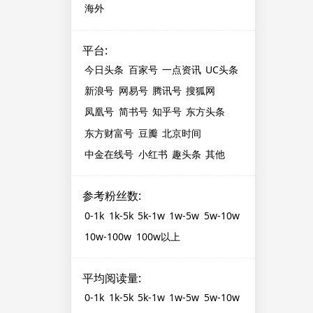
海外
平台
:
今日头条
百家号
一点资讯
UC头条
新浪号
网易号
腾讯号
搜狐网
凤凰号
简书号
知乎号
东方头条
东方财富号
豆瓣
北京时间
中金在线号
小红书
趣头条
其他
参考粉丝数
:
0-1k
1k-5k
5k-1w
1w-5w
5w-10w
10w-100w
100w以上
平均阅读量
:
0-1k
1k-5k
5k-1w
1w-5w
5w-10w