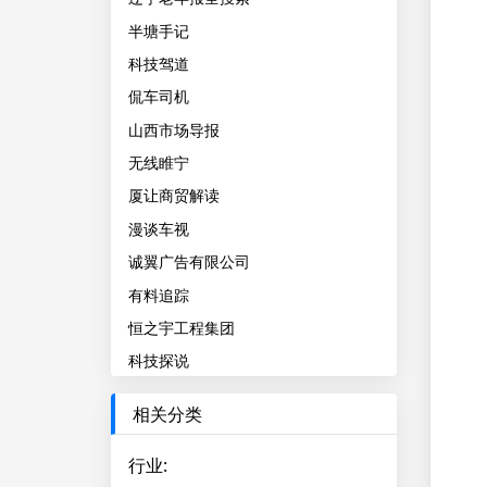
半塘手记
科技驾道
侃车司机
山西市场导报
无线睢宁
厦让商贸解读
漫谈车视
诚翼广告有限公司
有料追踪
恒之宇工程集团
科技探说
相关分类
行业
: