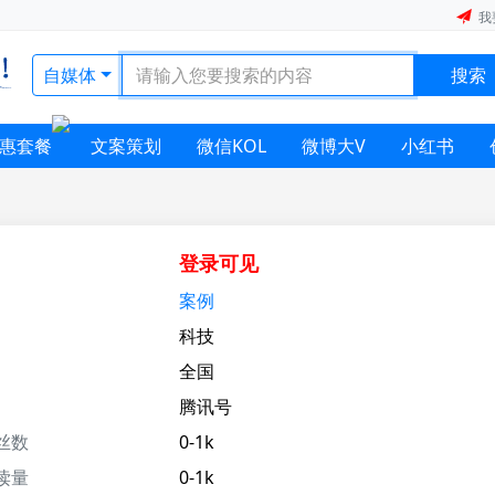
我
自媒体
搜索
惠套餐
文案策划
微信KOL
微博大V
小红书
登录可见
案例
科技
全国
腾讯号
丝数
0-1k
读量
0-1k