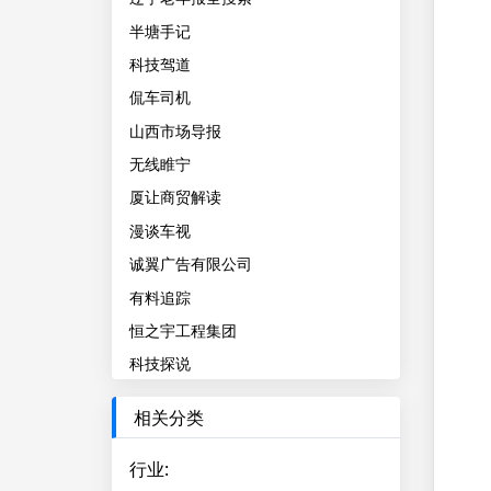
半塘手记
科技驾道
侃车司机
山西市场导报
无线睢宁
厦让商贸解读
漫谈车视
诚翼广告有限公司
有料追踪
恒之宇工程集团
科技探说
相关分类
行业
: