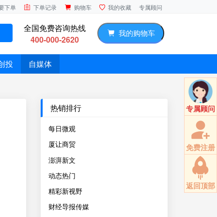
专属顾问
要下单
下单记录
购物车
我的收藏
全国免费咨询热线
我的购物车
400-000-2620
创投
自媒体
热销排行
专属顾问
每日微观
厦让商贸
免费注册
澎湃新文
动态热门
返回顶部
精彩新视野
财经导报传媒