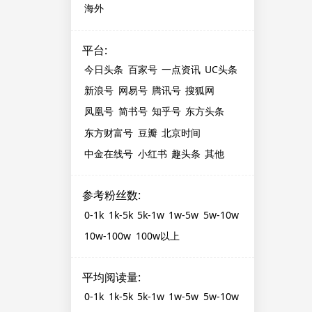
海外
平台
:
今日头条
百家号
一点资讯
UC头条
新浪号
网易号
腾讯号
搜狐网
凤凰号
简书号
知乎号
东方头条
东方财富号
豆瓣
北京时间
中金在线号
小红书
趣头条
其他
参考粉丝数
:
0-1k
1k-5k
5k-1w
1w-5w
5w-10w
10w-100w
100w以上
平均阅读量
:
0-1k
1k-5k
5k-1w
1w-5w
5w-10w