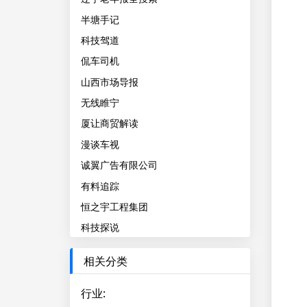
半塘手记
科技驾道
侃车司机
山西市场导报
无线睢宁
厦让商贸解读
漫谈车视
诚翼广告有限公司
有料追踪
恒之宇工程集团
科技探说
相关分类
行业
: