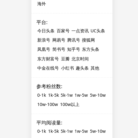
海外
平台
:
今日头条
百家号
一点资讯
UC头条
新浪号
网易号
腾讯号
搜狐网
凤凰号
简书号
知乎号
东方头条
东方财富号
豆瓣
北京时间
中金在线号
小红书
趣头条
其他
参考粉丝数
:
0-1k
1k-5k
5k-1w
1w-5w
5w-10w
10w-100w
100w以上
平均阅读量
:
0-1k
1k-5k
5k-1w
1w-5w
5w-10w