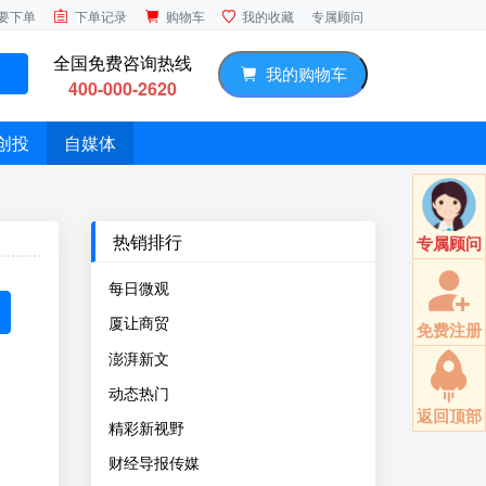
专属顾问
要下单
下单记录
购物车
我的收藏
全国免费咨询热线
我的购物车
400-000-2620
创投
自媒体
热销排行
专属顾问
每日微观
厦让商贸
免费注册
澎湃新文
动态热门
返回顶部
精彩新视野
财经导报传媒