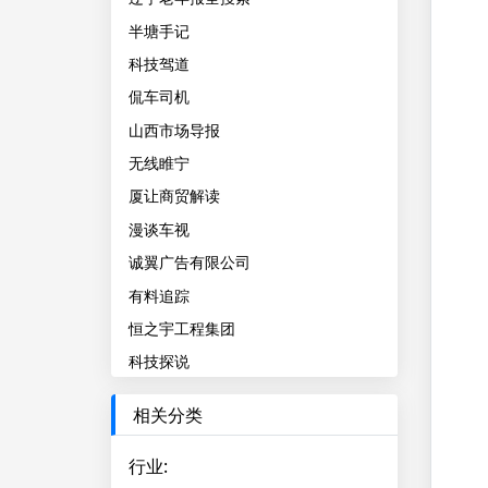
半塘手记
科技驾道
侃车司机
山西市场导报
无线睢宁
厦让商贸解读
漫谈车视
诚翼广告有限公司
有料追踪
恒之宇工程集团
科技探说
相关分类
行业
: