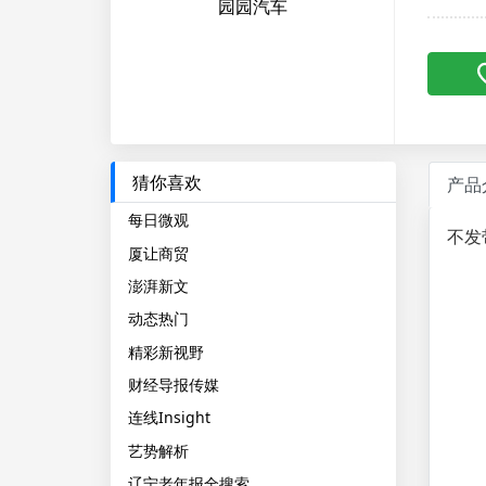
园园汽车
猜你喜欢
产品
每日微观
不发
厦让商贸
澎湃新文
动态热门
精彩新视野
财经导报传媒
连线Insight
艺势解析
辽宁老年报全搜索