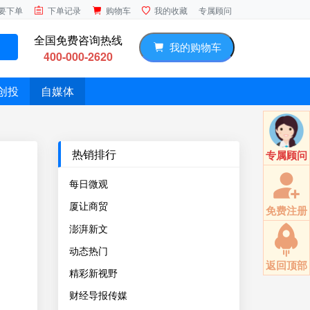
专属顾问
要下单
下单记录
购物车
我的收藏
全国免费咨询热线
我的购物车
400-000-2620
创投
自媒体
热销排行
专属顾问
每日微观
厦让商贸
免费注册
澎湃新文
动态热门
返回顶部
精彩新视野
财经导报传媒