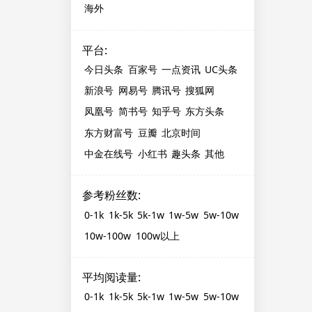
海外
平台
:
今日头条
百家号
一点资讯
UC头条
新浪号
网易号
腾讯号
搜狐网
凤凰号
简书号
知乎号
东方头条
东方财富号
豆瓣
北京时间
中金在线号
小红书
趣头条
其他
参考粉丝数
:
0-1k
1k-5k
5k-1w
1w-5w
5w-10w
10w-100w
100w以上
平均阅读量
:
0-1k
1k-5k
5k-1w
1w-5w
5w-10w