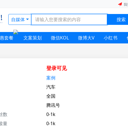
我
自媒体
搜索
惠套餐
文案策划
微信KOL
微博大V
小红书
登录可见
案例
汽车
全国
腾讯号
丝数
0-1k
读量
0-1k