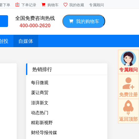
专属顾问
要下单
下单记录
购物车
我的收藏
全国免费咨询热线
我的购物车
400-000-2620
创投
自媒体
热销排行
专属顾问
每日微观
厦让商贸
免费注册
澎湃新文
动态热门
返回顶部
精彩新视野
财经导报传媒