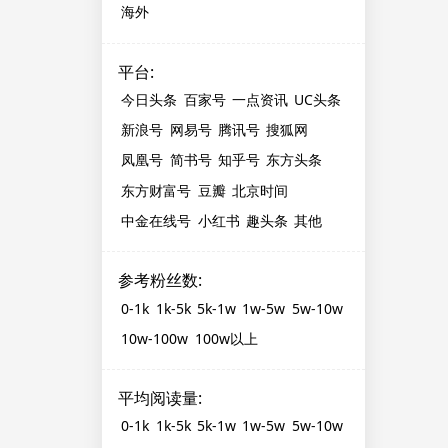
海外
平台
:
今日头条
百家号
一点资讯
UC头条
新浪号
网易号
腾讯号
搜狐网
凤凰号
简书号
知乎号
东方头条
东方财富号
豆瓣
北京时间
中金在线号
小红书
趣头条
其他
参考粉丝数
:
0-1k
1k-5k
5k-1w
1w-5w
5w-10w
10w-100w
100w以上
平均阅读量
:
0-1k
1k-5k
5k-1w
1w-5w
5w-10w