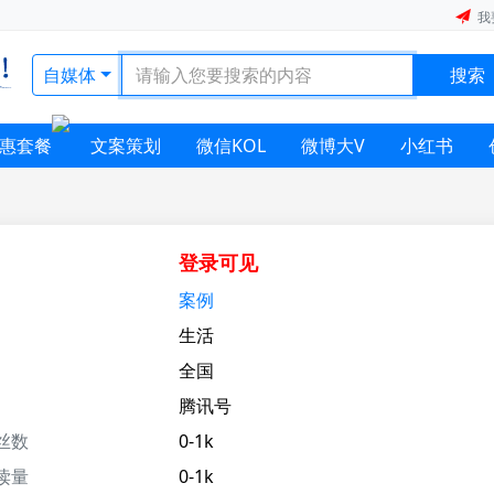
我
自媒体
搜索
惠套餐
文案策划
微信KOL
微博大V
小红书
登录可见
案例
生活
全国
腾讯号
丝数
0-1k
读量
0-1k