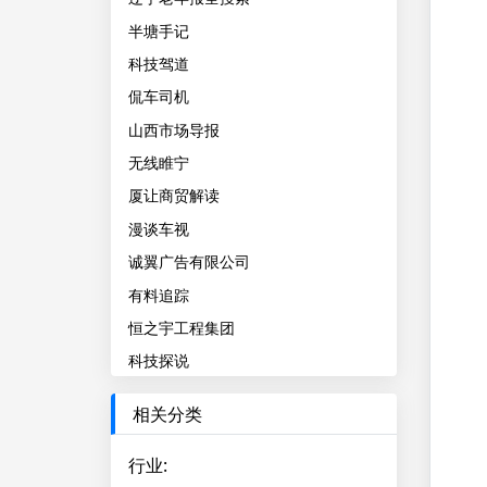
半塘手记
科技驾道
侃车司机
山西市场导报
无线睢宁
厦让商贸解读
漫谈车视
诚翼广告有限公司
有料追踪
恒之宇工程集团
科技探说
相关分类
行业
: