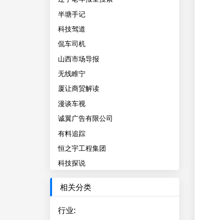
半塘手记
科技驾道
侃车司机
山西市场导报
无线睢宁
厦让商贸解读
漫谈车视
诚翼广告有限公司
有料追踪
恒之宇工程集团
科技探说
相关分类
行业
: