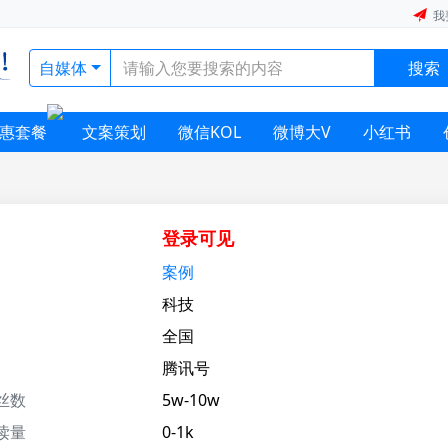
我
自媒体
搜索
惠套餐
文案策划
微信KOL
微博大V
小红书
登录可见
案例
科技
全国
腾讯号
丝数
5w-10w
读量
0-1k