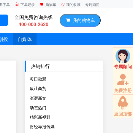
专属顾问
要下单
下单记录
购物车
我的收藏
全国免费咨询热线
我的购物车
400-000-2620
创投
自媒体
热销排行
专属顾问
每日微观
厦让商贸
免费注册
澎湃新文
动态热门
返回顶部
精彩新视野
财经导报传媒