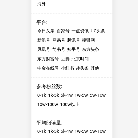
海外
平台
:
今日头条
百家号
一点资讯
UC头条
新浪号
网易号
腾讯号
搜狐网
凤凰号
简书号
知乎号
东方头条
东方财富号
豆瓣
北京时间
中金在线号
小红书
趣头条
其他
参考粉丝数
:
0-1k
1k-5k
5k-1w
1w-5w
5w-10w
10w-100w
100w以上
平均阅读量
:
0-1k
1k-5k
5k-1w
1w-5w
5w-10w