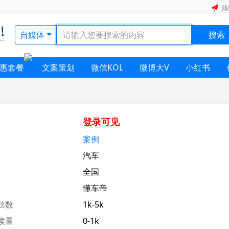
我
自媒体
搜索
惠套餐
文案策划
微信KOL
微博大V
小红书
登录可见
案例
汽车
全国
懂车帝
丝数
1k-5k
读量
0-1k