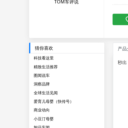
TOM车评说
猜你喜欢
产品
科技看这里
秒出
精致生活推荐
图闻说车
洞察品牌
全球生活见闻
爱育儿母婴（快传号）
商业动向
小豆汀母婴
智品车闻