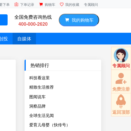
专属顾问
要下单
下单记录
购物车
我的收藏
全国免费咨询热线
我的购物车
400-000-2620
创投
自媒体
热销排行
专属顾问
科技看这里
精致生活推荐
免费注册
图闻说车
洞察品牌
返回顶部
全球生活见闻
爱育儿母婴（快传号）