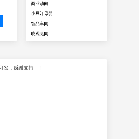
商业动向
小豆汀母婴
智品车闻
晓观见闻
可发，感谢支持！！