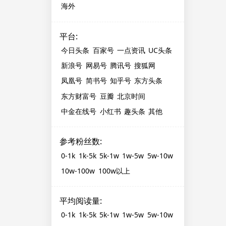
海外
平台
:
今日头条
百家号
一点资讯
UC头条
新浪号
网易号
腾讯号
搜狐网
凤凰号
简书号
知乎号
东方头条
东方财富号
豆瓣
北京时间
中金在线号
小红书
趣头条
其他
参考粉丝数
:
0-1k
1k-5k
5k-1w
1w-5w
5w-10w
10w-100w
100w以上
平均阅读量
:
0-1k
1k-5k
5k-1w
1w-5w
5w-10w