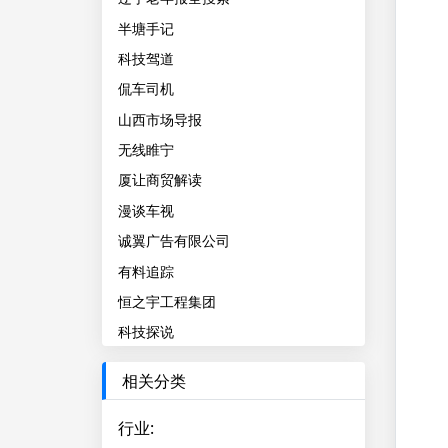
半塘手记
科技驾道
侃车司机
山西市场导报
无线睢宁
厦让商贸解读
漫谈车视
诚翼广告有限公司
有料追踪
恒之宇工程集团
科技探说
相关分类
行业
: