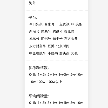
海外
平台
:
今日头条
百家号
一点资讯
UC头条
新浪号
网易号
腾讯号
搜狐网
凤凰号
简书号
知乎号
东方头条
东方财富号
豆瓣
北京时间
中金在线号
小红书
趣头条
其他
参考粉丝数
:
0-1k
1k-5k
5k-1w
1w-5w
5w-10w
10w-100w
100w以上
平均阅读量
:
0-1k
1k-5k
5k-1w
1w-5w
5w-10w