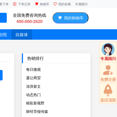
专属顾问
要下单
下单记录
购物车
我的收藏
全国免费咨询热线
我的购物车
400-000-2620
创投
自媒体
热销排行
专属顾问
每日微观
厦让商贸
免费注册
澎湃新文
动态热门
返回顶部
精彩新视野
财经导报传媒