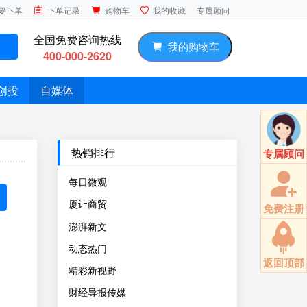
专属顾问
要下单
下单记录
购物车
我的收藏
全国免费咨询热线
我的购物车
400-000-2620
创投
自媒体
热销排行
专属顾问
每日微观
厦让商贸
免费注册
澎湃新文
动态热门
返回顶部
精彩新视野
财经导报传媒