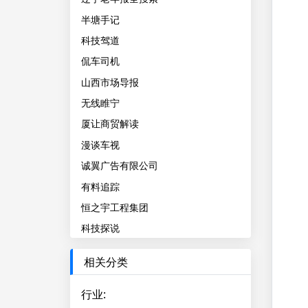
半塘手记
科技驾道
侃车司机
山西市场导报
无线睢宁
厦让商贸解读
漫谈车视
诚翼广告有限公司
有料追踪
恒之宇工程集团
科技探说
相关分类
行业
: