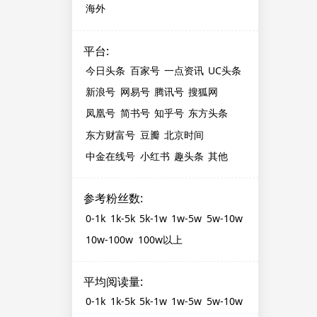
海外
平台
:
今日头条
百家号
一点资讯
UC头条
新浪号
网易号
腾讯号
搜狐网
凤凰号
简书号
知乎号
东方头条
东方财富号
豆瓣
北京时间
中金在线号
小红书
趣头条
其他
参考粉丝数
:
0-1k
1k-5k
5k-1w
1w-5w
5w-10w
10w-100w
100w以上
平均阅读量
:
0-1k
1k-5k
5k-1w
1w-5w
5w-10w