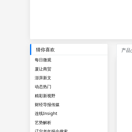
猜你喜欢
产品
每日微观
厦让商贸
澎湃新文
动态热门
精彩新视野
财经导报传媒
连线Insight
艺势解析
辽宁老年报全搜索