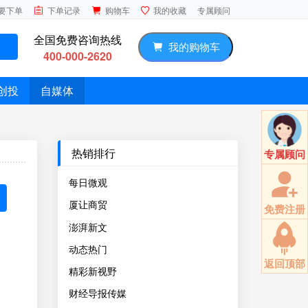
专属顾问
要下单
下单记录
购物车
我的收藏
全国免费咨询热线
我的购物车
400-000-2620
创投
自媒体
热销排行
专属顾问
每日微观
厦让商贸
免费注册
澎湃新文
动态热门
返回顶部
精彩新视野
财经导报传媒