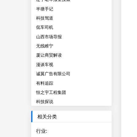
半塘手记
科技驾道
侃车司机
山西市场导报
无线睢宁
厦让商贸解读
漫谈车视
诚翼广告有限公司
有料追踪
恒之宇工程集团
科技探说
相关分类
行业
: