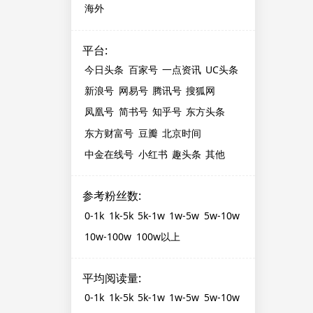
海外
平台
:
今日头条
百家号
一点资讯
UC头条
新浪号
网易号
腾讯号
搜狐网
凤凰号
简书号
知乎号
东方头条
东方财富号
豆瓣
北京时间
中金在线号
小红书
趣头条
其他
参考粉丝数
:
0-1k
1k-5k
5k-1w
1w-5w
5w-10w
10w-100w
100w以上
平均阅读量
:
0-1k
1k-5k
5k-1w
1w-5w
5w-10w