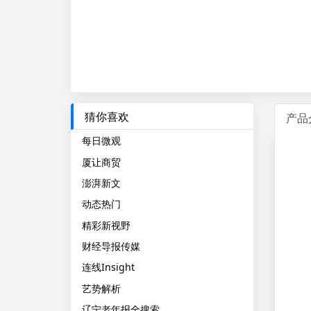
猜你喜欢
产品
每日微观
厦让商贸
澎湃新文
动态热门
精彩新视野
财经导报传媒
连线Insight
艺势解析
辽宁老年报全搜索