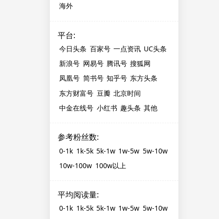
海外
平台
:
今日头条
百家号
一点资讯
UC头条
新浪号
网易号
腾讯号
搜狐网
凤凰号
简书号
知乎号
东方头条
东方财富号
豆瓣
北京时间
中金在线号
小红书
趣头条
其他
参考粉丝数
:
0-1k
1k-5k
5k-1w
1w-5w
5w-10w
10w-100w
100w以上
平均阅读量
:
0-1k
1k-5k
5k-1w
1w-5w
5w-10w