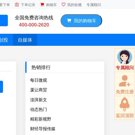
专属顾问
要下单
下单记录
购物车
我的收藏
全国免费咨询热线
我的购物车
400-000-2620
创投
自媒体
热销排行
专属顾问
每日微观
厦让商贸
免费注册
澎湃新文
动态热门
返回顶部
精彩新视野
财经导报传媒