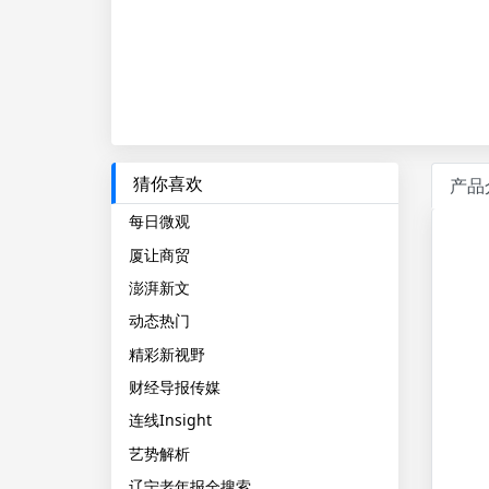
猜你喜欢
产品
每日微观
厦让商贸
澎湃新文
动态热门
精彩新视野
财经导报传媒
连线Insight
艺势解析
辽宁老年报全搜索