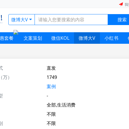
我
微博大V
搜索
惠套餐
文案策划
微信KOL
微博大V
小红书
式
直发
（万）
1749
案例
型
-
全部,生活消费
不限
别
不限