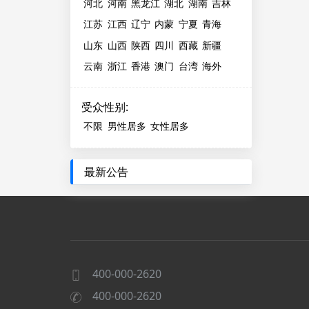
河北
河南
黑龙江
湖北
湖南
吉林
江苏
江西
辽宁
内蒙
宁夏
青海
山东
山西
陕西
四川
西藏
新疆
云南
浙江
香港
澳门
台湾
海外
受众性别
:
不限
男性居多
女性居多
最新公告
400-000-2620
400-000-2620