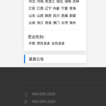
河北
河南
黑龙江
湖北
湖南
吉林
江苏
江西
辽宁
内蒙
宁夏
青海
山东
山西
陕西
四川
西藏
新疆
云南
浙江
香港
澳门
台湾
海外
受众性别
:
不限
男性居多
女性居多
最新公告
400-000-2620
400-000-2620