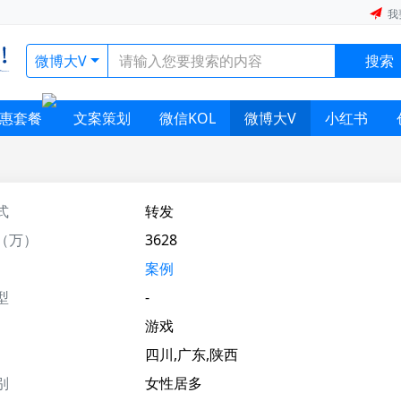
我
微博大V
搜索
惠套餐
文案策划
微信KOL
微博大V
小红书
式
转发
（万）
3628
案例
型
-
游戏
四川,广东,陕西
别
女性居多