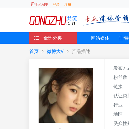
登录
注册
手机APP
全部分类
网站媒体
特
首页
微博大V
产品描述
发布方
粉丝数
链接
认证类
行业
地区
受众性