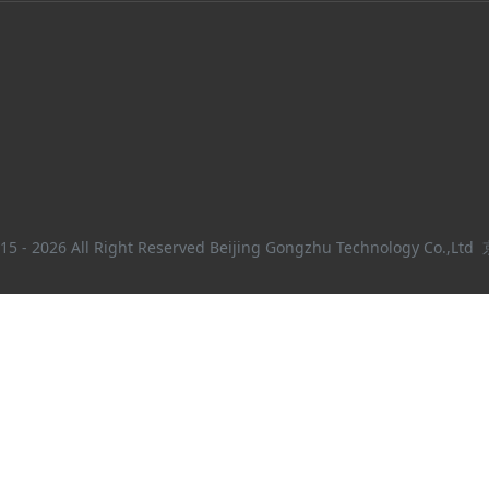
15 - 2026 All Right Reserved Beijing Gongzhu Technology Co.,Ltd