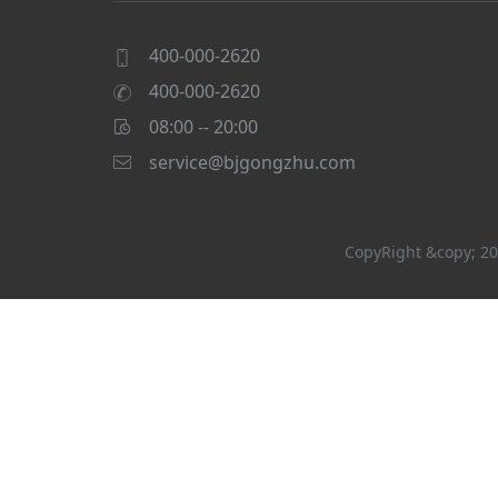
400-000-2620
400-000-2620
08:00 -- 20:00
service@bjgongzhu.com
CopyRight &copy; 20