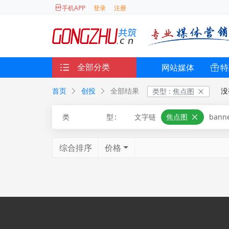
登录
注册
手机APP
全部分类
网站媒体
特
首页
创投
全部结果
没
类型
:
焦点图
类型
:
文字链
焦点图
bann
综合排序
价格