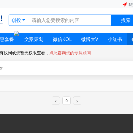
我
创投
搜索
惠套餐
文案策划
微信KOL
微博大V
小红书
有找到或您暂无权限查看，
点此咨询您的专属顾问
er
0